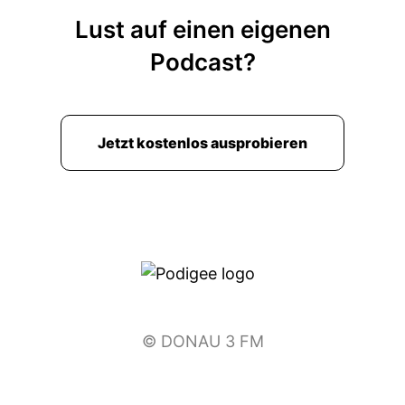
und immer wieder gespielt, auch vor dem
Lust auf einen eigenen
Studium.
Podcast?
00:02:23: Und ich bin in die ADK gekommen,
mit meiner Kröhe, mit einer koffervoller Träume,
die größte Schauspielerin zu werden.
Jetzt kostenlos ausprobieren
00:02:32: Und habe rumgeschaut, wo könnte
ich mir leisten, was gibt es hier in der Nähe und
so.
00:02:38: Und dann habe ich mich tatsächlich
einfach mal so aus Spaß mich in die ADK
beworben.
00:02:43: Einfach
© DONAU 3 FM
00:02:43: ins Blau rein?
00:02:45: Einfach mal probieren?