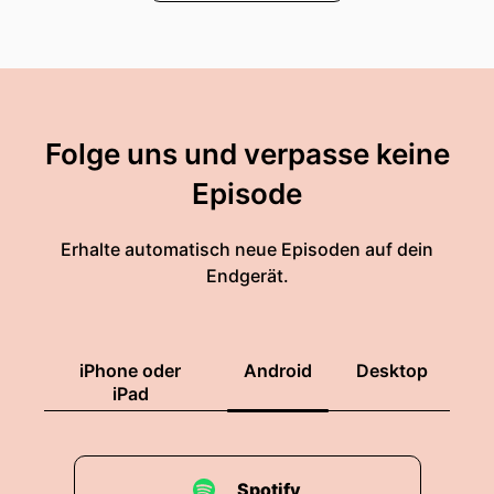
00:01:23: Herzlich willkommen.
00:01:24: Dankeschön.
00:01:25: Fühlst du dich wohl?
Folge uns und verpasse keine
00:01:26: Ja, sehr.
Episode
00:01:28: Ihr habt es ja hier richtig gemütlich.
Erhalte automatisch neue Episoden auf dein
00:01:31: Die Decke fehlt noch, hast du gerade
Endgerät.
eben gesagt.
00:01:33: Aber damit können wir bestimmt in
iPhone oder
Android
Desktop
den nächsten fünf Minuten noch dienen.
iPad
00:01:39: Ich habe es gerade eben schon
gesagt, du warst ja auf der ADK Ulm.
Spotify