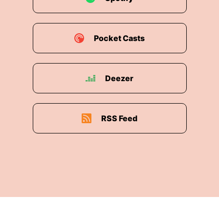
00:01:45: Du warst aber nicht direkt beim Film.
00:01:48: Ich habe es nicht sofort hinter die
Kamera gezogen, sondern du warst erst mal
Pocket Casts
beim Theater.
00:01:54: Ja.
Deezer
00:01:58: Was hat dich zum Theater getrieben?
00:02:00: Wieso warst du erst Theater und dann
RSS Feed
Film und nicht, bei manchen ist das ja
andersrum?
00:02:06: Ehrlich gesagt, ich war, ich habe
Theater sehr geliebt, bevor ich angefangen habe
zu studieren.
00:02:14: Ich war tatsächlich immer wieder in
Theater und ich habe immer wieder assistiert