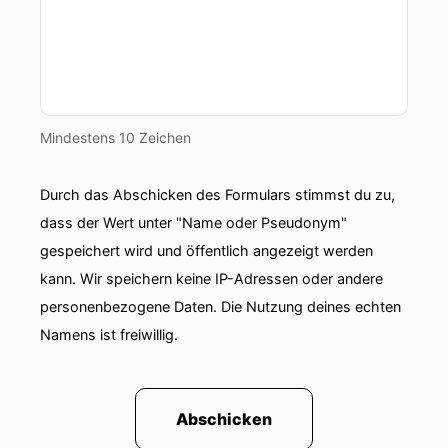
Oberschwaben.
00:00:52: Und dazu bist du frisch gekürte
Preisträgerin des Förderpreises Junge.
00:00:59: Ulmer Kunst in der Kategorie Film.
Mindestens 10 Zeichen
00:01:03: Ich habe hier noch auf meinem
schönen schlauen Zettel stehen, was die
Durch das Abschicken des Formulars stimmst du zu,
achtundzwanzigjährige nach ihrem Studium an
dass der Wert unter "Name oder Pseudonym"
der Ulmer ADK, also der Akademie für
gespeichert wird und öffentlich angezeigt werden
darstellende Kunst zum Film gebracht hat, was
die Preise für sie bedeuten und wohin die Reise
kann. Wir speichern keine IP-Adressen oder andere
noch geht.
personenbezogene Daten. Die Nutzung deines echten
Namens ist freiwillig.
00:01:18: Darüber spricht sie hier jetzt mit uns.
00:01:22: Hallo Scham.
Abschicken
00:01:23: Hi.