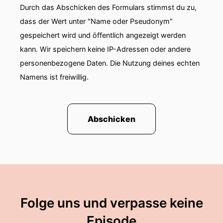
Durch das Abschicken des Formulars stimmst du zu,
00:01:12: Ich habe Medizin studiert.
dass der Wert unter "Name oder Pseudonym"
gespeichert wird und öffentlich angezeigt werden
00:01:15: habe dann promoviert, habe der Praxis
geführt, die Allgemeinheitspraxis meines Vaters
kann. Wir speichern keine IP-Adressen oder andere
und habe dann eine Inhofertochter geheiratet.
personenbezogene Daten. Die Nutzung deines echten
Namens ist freiwillig.
00:01:23: und wir haben uns entschieden, dass
wir nicht allzu lang auf Verschied in Hochzeiten
tanzen wollen.
Abschicken
00:01:28: und dann bin ich in die Inhofergruppe
eingestiegen und führe die jetzt seit ein paar
Jahren.
00:01:34: Ihr Vater hat eine sehr renommierte
Praxis in Senden geführt über viele Jahre.
Folge uns und verpasse keine
00:01:41: Ja, mein Vater hatte eine
Episode
Allgemeinheitspraxis in Senden und sein Hobby