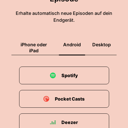
oder seine Leidenschaft war der Rettungsdienst.
Erhalte automatisch neue Episoden auf dein
00:01:50: Er damals unter Professor Arnefeld in
Endgerät.
Ulm an der Anästhesie, die Rettungsmedizin
weiterentwickelt, viel Hubschrauber geflogen
und das hat er lange Jahre gemacht, aktiv von
iPhone oder
Android
Desktop
Senden aus, ist dieses Jahr im Februar auch
iPad
verstorben.
00:02:07: Ja, aber das war seine Leidenschaft
und ich habe die Praxis übernommen, aber
Spotify
letztendlich bin ich jetzt im Möbelbereich und in
einem ganz anderen Sport gelandet.
00:02:15: Ja, nur man liest ja immer wieder mal
Pocket Casts
auch was von dem Dr.
00:02:18: Schorder sind dann tatsächlich Sie,
Deezer
aber Sie sind im Möbelbereich.